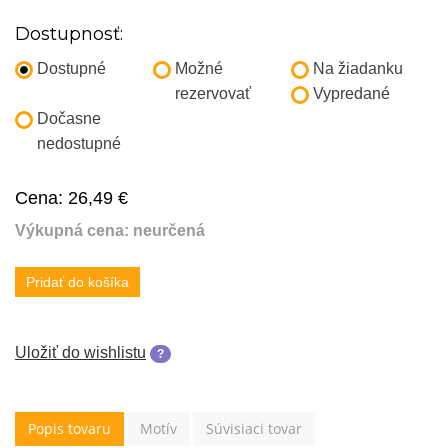
Dostupnosť:
Dostupné
Možné
Na žiadanku
rezervovať
Vypredané
Dočasne
nedostupné
Cena:
26,49 €
Výkupná cena: neurčená
Pridať do košíka
Uložiť do wishlistu
?
Popis tovaru
Motív
Súvisiaci tovar