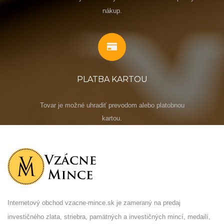
nákup.
PLATBA KARTOU
Tovar je možné uhradiť prevodom alebo platobnou
kartou.
Internetový obchod vzacne-mince.sk je zameraný na predaj
investičného zlata, striebra, pamätných a investičných mincí, medailí,