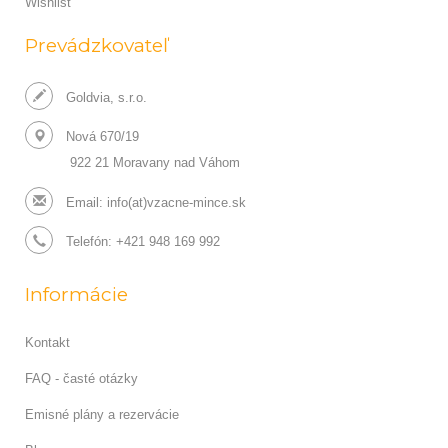
Wishlist
Prevádzkovateľ
Goldvia, s.r.o.
Nová 670/19
922 21 Moravany nad Váhom
Email:
info(at)vzacne-mince.sk
Telefón: +421 948 169 992
Informácie
Kontakt
FAQ - časté otázky
Emisné plány a rezervácie