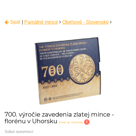
Späť
|
Pamätné mince
Obehové - Slovensko
700. výročie zavedenia zlatej mince -
florénu v Uhorsku
!
tovar je novinka
Súbor euromincí