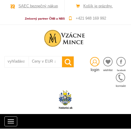
SAEC bezpečný nákup
Košík je prázdny.
+421 948 169 992
Zmluvný partner ČNB a NBS
login
wishlist
facebook
kontakt
Toggle
navigation