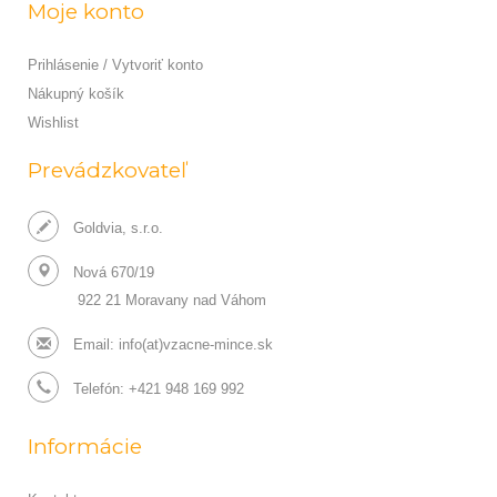
Moje konto
Prihlásenie / Vytvoriť konto
Nákupný košík
Wishlist
Prevádzkovateľ
Goldvia, s.r.o.
Nová 670/19
922 21 Moravany nad Váhom
Email:
info(at)vzacne-mince.sk
Telefón: +421 948 169 992
Informácie