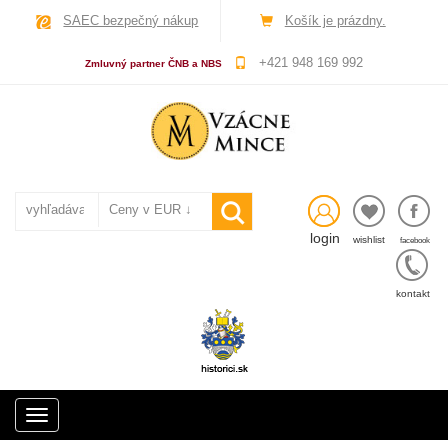
SAEC bezpečný nákup
Košík je prázdny.
+421 948 169 992
Zmluvný partner ČNB a NBS
login
wishlist
facebook
kontakt
Toggle
navigation