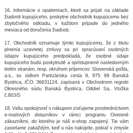
16. Informácie o opatreniach, ktoré sa prijali na základe
žiadosti kupujúceho, poskytne obchodník kupujúcemu bez
zbytočného odkladu, v každom prípade do jedného
mesiaca od doručenia žiadosti.
17. Obchodník oznamuje týmto kupujúcemu, že z titulu
plnenia uzavretej zmluvy sa pri spracúvaní osobných
údajov kupujúceho predpokladá, že osobné údaje
kupujúceho budú poskytnuté a sprístupnené nasledovným
tretím stranám, resp. okruhom príjemcov: Slovenská pošta,
a.s., so sídlom Partizánska cesta 9, 975 99 Banská
Bystrica, IČO: 36631124, zapísaná v Obchodnom registri
Okresného súdu Banská Bystrica, Oddiel Sa, Vložka
č.803/S
18. Vašu spokojnosť s nákupom zisťujeme prostredníctvom
e-mailových dotazníkov v rámci programu Overené
zákazníkmi, do ktorého je náš e-shop zapojený. Tie vám
zasielame zakaždým, keď u nás nakúpite, pokiaľ v zmysle