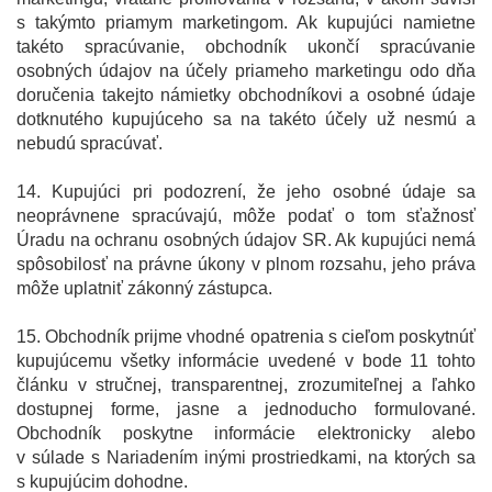
s takýmto priamym marketingom. Ak kupujúci namietne
takéto spracúvanie, obchodník ukončí spracúvanie
osobných údajov na účely priameho marketingu odo dňa
doručenia takejto námietky obchodníkovi a osobné údaje
dotknutého kupujúceho sa na takéto účely už nesmú a
nebudú spracúvať.
14. Kupujúci pri podozrení, že jeho osobné údaje sa
neoprávnene spracúvajú, môže podať o tom sťažnosť
Úradu na ochranu osobných údajov SR. Ak kupujúci nemá
spôsobilosť na právne úkony v plnom rozsahu, jeho práva
môže uplatniť zákonný zástupca.
15. Obchodník prijme vhodné opatrenia s cieľom poskytnúť
kupujúcemu všetky informácie uvedené v bode 11 tohto
článku v stručnej, transparentnej, zrozumiteľnej a ľahko
dostupnej forme, jasne a jednoducho formulované.
Obchodník poskytne informácie elektronicky alebo
v súlade s Nariadením inými prostriedkami, na ktorých sa
s kupujúcim dohodne.