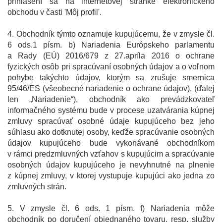
prihlásení sa na internetovej stránke elektronického
obchodu v časti 'Môj profil'.
4. Obchodník týmto oznamuje kupujúcemu, že v zmysle čl.
6 ods.1 písm. b) Nariadenia Európskeho parlamentu
a Rady (EÚ) 2016/679 z 27.apríla 2016 o ochrane
fyzických osôb pri spracúvaní osobných údajov a o voľnom
pohybe takýchto údajov, ktorým sa zrušuje smernica
95/46/ES (všeobecné nariadenie o ochrane údajov), (ďalej
len „Nariadenie“), obchodník ako prevádzkovateľ
informačného systému bude v procese uzatvárania kúpnej
zmluvy spracúvať osobné údaje kupujúceho bez jeho
súhlasu ako dotknutej osoby, keďže spracúvanie osobných
údajov kupujúceho bude vykonávané obchodníkom
v rámci predzmluvných vzťahov s kupujúcim a spracúvanie
osobných údajov kupujúceho je nevyhnutné na plnenie
z kúpnej zmluvy, v ktorej vystupuje kupujúci ako jedna zo
zmluvných strán.
5. V zmysle čl. 6 ods. 1 písm. f) Nariadenia môže
obchodník po doručení objednaného tovaru, resp. služby