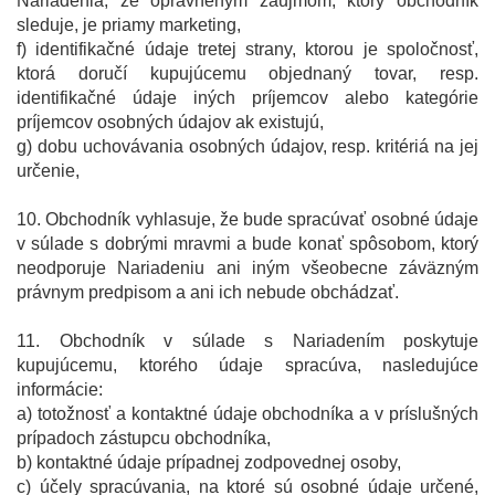
Nariadenia, že oprávneným záujmom, ktorý obchodník
sleduje, je priamy marketing,
f) identifikačné údaje tretej strany, ktorou je spoločnosť,
ktorá doručí kupujúcemu objednaný tovar, resp.
identifikačné údaje iných príjemcov alebo kategórie
príjemcov osobných údajov ak existujú,
g) dobu uchovávania osobných údajov, resp. kritériá na jej
určenie,
10. Obchodník vyhlasuje, že bude spracúvať osobné údaje
v súlade s dobrými mravmi a bude konať spôsobom, ktorý
neodporuje Nariadeniu ani iným všeobecne záväzným
právnym predpisom a ani ich nebude obchádzať.
11. Obchodník v súlade s Nariadením poskytuje
kupujúcemu, ktorého údaje spracúva, nasledujúce
informácie:
a) totožnosť a kontaktné údaje obchodníka a v príslušných
prípadoch zástupcu obchodníka,
b) kontaktné údaje prípadnej zodpovednej osoby,
c) účely spracúvania, na ktoré sú osobné údaje určené,