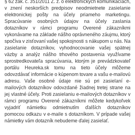
§ 62 zák. č. 351/2011 Z. z. o elektronických komunikáciách,
v znení neskorších predpisov neodmietnete zasielanie
elektronickej pošty na účely priameho marketingu.
Spracúvanie osobných údajov na účely zaslania
dotazníkov v rámci programu Overené zákazníkmi
vykonávame na základe nášho oprávneného záujmu, ktorý
spočíva v zisťovaní vašej spokojnosti s nákupom u nás. Na
zasielanie dotazníkov, vyhodnocovanie vašej spätnej
väzby a analýz nášho trhového postavenia využívame
sprostredkovateľa spracúvania, ktorým je prevádzkovateľ
portálu Heureka.sk tomu na tieto účely môžeme
odovzdávať informácie o kúpenom tovare a vašu e-mailovú
adresu. Vaše osobné údaje nie sú pri zasielaní e-
mailových dotazníkov odovzdané žiadnej tretej strane na
jej vlastné účely. Proti zasielaniu e-mailových dotazníkov v
rámci programu Overené zákazníkmi môžete kedykoľvek
vyjadriť námietku odmietnutím ďalších dotazníkov
pomocou odkazu v e-maile s dotazníkom. V prípade vašej
námietky vám dotazník nebudeme ďalej zasielať.