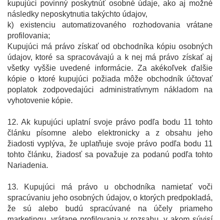
kupujúci povinný poskytnúť osobné údaje, ako aj možné
následky neposkytnutia takýchto údajov,
k) existenciu automatizovaného rozhodovania vrátane
profilovania;
Kupujúci má právo získať od obchodníka kópiu osobných
údajov, ktoré sa spracovávajú a k nej má právo získať aj
všetky vyššie uvedené informácie. Za akékoľvek ďalšie
kópie o ktoré kupujúci požiada môže obchodník účtovať
poplatok zodpovedajúci administratívnym nákladom na
vyhotovenie kópie.
12. Ak kupujúci uplatní svoje právo podľa bodu 11 tohto
článku písomne alebo elektronicky a z obsahu jeho
žiadosti vyplýva, že uplatňuje svoje právo podľa bodu 11
tohto článku, žiadosť sa považuje za podanú podľa tohto
Nariadenia.
13. Kupujúci má právo u obchodníka namietať voči
spracúvaniu jeho osobných údajov, o ktorých predpokladá,
že sú alebo budú spracúvané na účely priameho
marketingu, vrátane profilovania v rozsahu, v akom súvisí