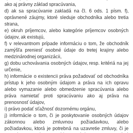
ako aj právny základ spracúvania,
d) ak sa spracúvanie zakladá na čl. 6 ods. 1 písm. f),
oprávnené záujmy, ktoré sleduje obchodníka alebo tretia
strana,
e) okruh príjemcov, alebo kategórie príjemcov osobných
údajov, ak existujú,
f) v relevantnom prípade informáciu o tom, že obchodník
zamýšľa preniesť osobné údaje do tretej krajiny alebo
medzinárodnej organizácii,
g) dobu uchovávania osobných údajov, resp. kritériá na jej
určenie,
h) informácie o existencii práva požadovať od obchodníka
prístup k jeho osobným údajom a práva na ich opravu
alebo vymazanie alebo obmedzenie spracúvania alebo
práva namietať proti spracúvaniu ako aj práva na
prenosnosť údajov,
i) právo podať sťažnosť dozornému orgánu,
j) informácie o tom, či je poskytovanie osobných údajov
zákonnou alebo zmluvnou požiadavkou, alebo
požiadavkou, ktorá je potrebná na uzavretie zmluvy, či je