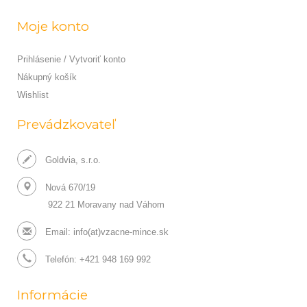
Moje konto
Prihlásenie / Vytvoriť konto
Nákupný košík
Wishlist
Prevádzkovateľ
Goldvia, s.r.o.
Nová 670/19
922 21 Moravany nad Váhom
Email:
info(at)vzacne-mince.sk
Telefón: +421 948 169 992
Informácie