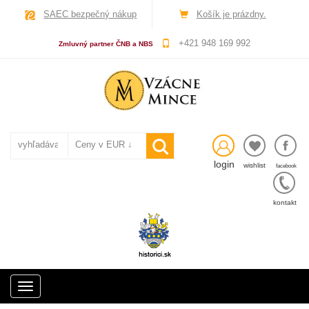
SAEC bezpečný nákup
Košík je prázdny.
+421 948 169 992
Zmluvný partner ČNB a NBS
login
wishlist
facebook
kontakt
Toggle
navigation