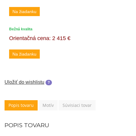
Na žiadanku
Bežná kvalita
Orientačná cena:
2 415 €
Na žiadanku
Uložiť do wishlistu
?
Popis tovaru
Motív
Súvisiaci tovar
POPIS TOVARU