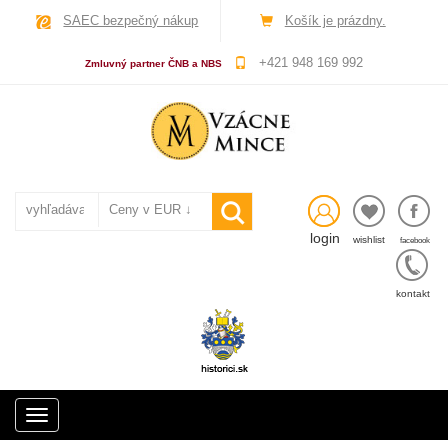
SAEC bezpečný nákup
Košík je prázdny.
+421 948 169 992
Zmluvný partner ČNB a NBS
login
wishlist
facebook
kontakt
Toggle
navigation