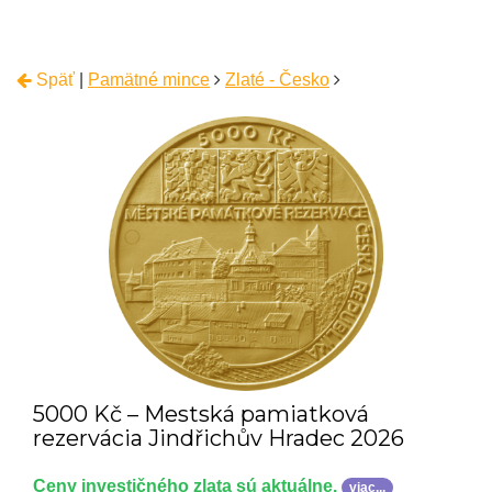
Späť
|
Pamätné mince
Zlaté - Česko
5000 Kč – Mestská pamiatková
rezervácia Jindřichův Hradec 2026
Ceny investičného zlata sú aktuálne.
viac...