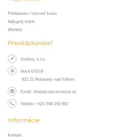
Prihlásenie / Vytvoriť konto
Nákupný košík
Wishlist
Prevádzkovateľ
Goldvia, s.r.o.
Nová 670/19
922 21 Moravany nad Váhom
Email:
info(at)vzacne-mince.sk
Telefón: +421 948 169 992
Informácie
Kontakt