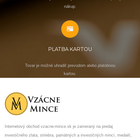
nákup.
PLATBA KARTOU
Tovar je možné uhradiť prevodom alebo platobnou
kartou.
Internetový obchod vzacne-mince.sk je zameraný na predaj
investičného zlata, striebra, pamätných a investičných mincí, medailí,