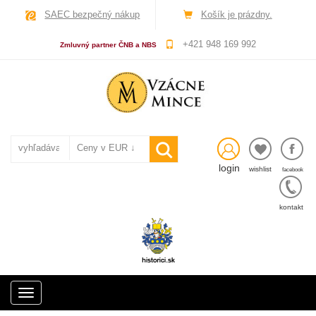
SAEC bezpečný nákup
Košík je prázdny.
+421 948 169 992
Zmluvný partner ČNB a NBS
login
wishlist
facebook
kontakt
Toggle
navigation