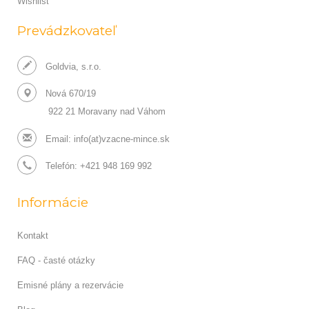
Wishlist
Prevádzkovateľ
Goldvia, s.r.o.
Nová 670/19
922 21 Moravany nad Váhom
Email:
info(at)vzacne-mince.sk
Telefón: +421 948 169 992
Informácie
Kontakt
FAQ - časté otázky
Emisné plány a rezervácie