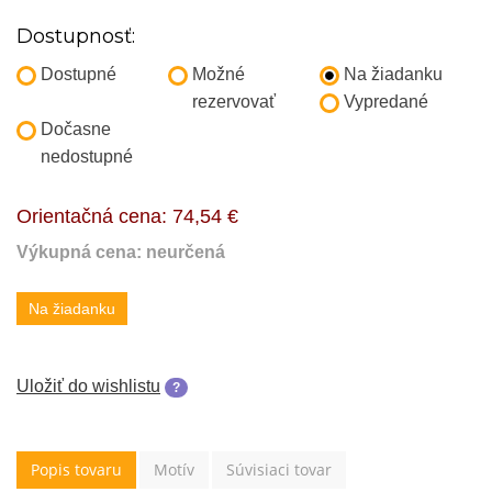
Dostupnosť:
Dostupné
Možné
Na žiadanku
rezervovať
Vypredané
Dočasne
nedostupné
Orientačná cena:
74,54 €
Výkupná cena: neurčená
Na žiadanku
Uložiť do wishlistu
?
Popis tovaru
Motív
Súvisiaci tovar