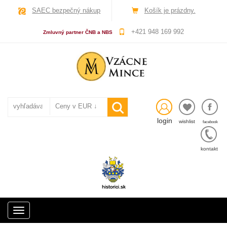
SAEC bezpečný nákup
Košík je prázdny.
+421 948 169 992
Zmluvný partner ČNB a NBS
login
wishlist
facebook
kontakt
Toggle
navigation