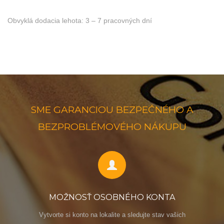
Obvyklá dodacia lehota: 3 – 7 pracovných dní
SME GARANCIOU BEZPEČNÉHO A
BEZPROBLÉMOVÉHO NÁKUPU
MOŽNOSŤ OSOBNÉHO KONTA
Vytvorte si konto na lokalite a sledujte stav vašich