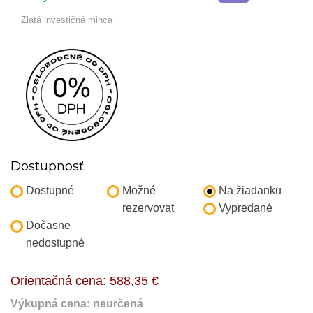
Zlatá investičná minca
Dostupnosť:
Dostupné
Možné
Na žiadanku
rezervovať
Vypredané
Dočasne
nedostupné
Orientačná cena:
588,35 €
Výkupná cena: neurčená