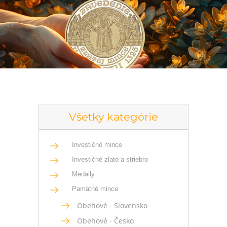
Všetky kategórie
Investičné mince
Investičné zlato a striebro
Medaily
Pamätné mince
Obehové - Slovensko
Obehové - Česko