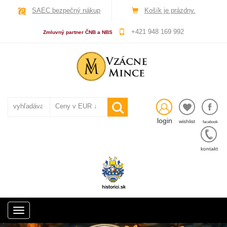
SAEC bezpečný nákup
Košík je prázdny.
+421 948 169 992
Zmluvný partner ČNB a NBS
login
wishlist
facebook
kontakt
Toggle
navigation