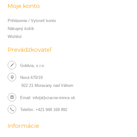
Moje konto
Prihlásenie / Vytvoriť konto
Nákupný košík
Wishlist
Prevádzkovateľ
Goldvia, s.r.o.
Nová 670/19
922 21 Moravany nad Váhom
Email:
info(at)vzacne-mince.sk
Telefón: +421 948 169 992
Informácie