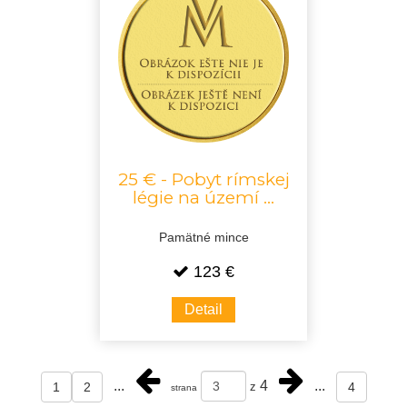
25 € - Pobyt rímskej
légie na území ...
Pamätné mince
123 €
Detail
...
4
...
1
2
4
z
strana