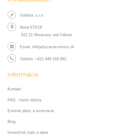
Goldvia, s.r.o.
Nová 670/19
922 21 Moravany nad Váhom
Email:
info(at)vzacne-mince.sk
Telefón: +421 948 169 992
Informácie
Kontakt
FAQ - časté otázky
Emisné plány a rezervácie
Blog
Investičné zlato a dane