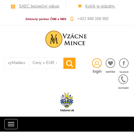
SAEC bezpečný nákup
Košík je prázdny.
+421 948 169 992
Zmluvný partner ČNB a NBS
login
wishlist
facebook
kontakt
Toggle
navigation