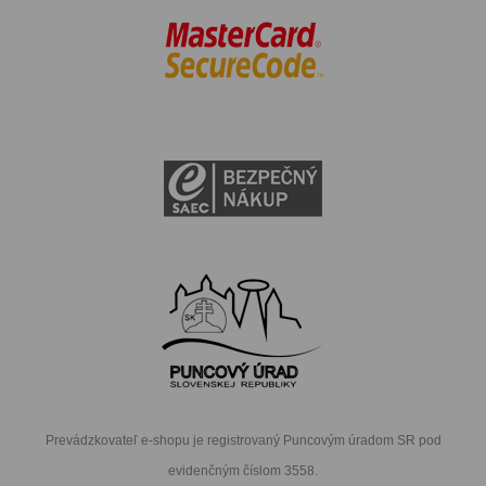
Prevádzkovateľ e-shopu je registrovaný Puncovým úradom SR pod
evidenčným číslom 3558.