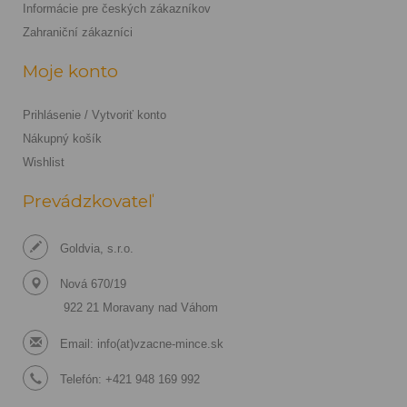
Informácie pre českých zákazníkov
Zahraniční zákazníci
Moje konto
Prihlásenie / Vytvoriť konto
Nákupný košík
Wishlist
Prevádzkovateľ
Goldvia, s.r.o.
Nová 670/19
922 21 Moravany nad Váhom
Email:
info(at)vzacne-mince.sk
Telefón: +421 948 169 992