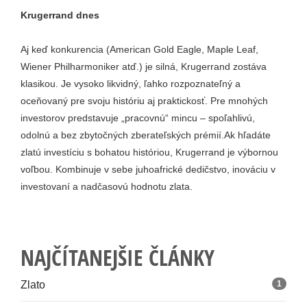
Krugerrand dnes
Aj keď konkurencia (American Gold Eagle, Maple Leaf,
Wiener Philharmoniker atď.) je silná, Krugerrand zostáva
klasikou. Je vysoko likvidný, ľahko rozpoznateľný a
oceňovaný pre svoju históriu aj praktickosť. Pre mnohých
investorov predstavuje „pracovnú“ mincu – spoľahlivú,
odolnú a bez zbytočných zberateľských prémií.Ak hľadáte
zlatú investíciu s bohatou históriou, Krugerrand je výbornou
voľbou. Kombinuje v sebe juhoafrické dedičstvo, inováciu v
investovaní a nadčasovú hodnotu zlata.
NAJČÍTANEJŠIE ČLÁNKY
Zlato
1