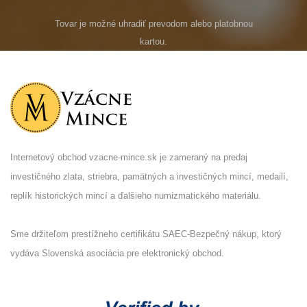
Tovar je možné uhradiť prevodom alebo platobnou
kartou.
Internetový obchod vzacne-mince.sk je zameraný na predaj
investičného zlata, striebra, pamätných a investičných mincí, medailí,
replík historických mincí a ďalšieho numizmatického materiálu.
Sme držiteľom prestížneho certifikátu SAEC-Bezpečný nákup, ktorý
vydáva Slovenská asociácia pre elektronický obchod.