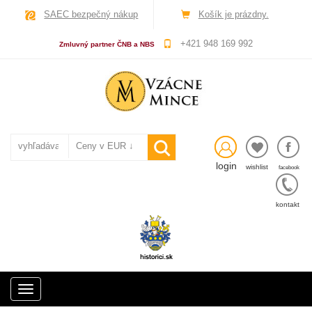
SAEC bezpečný nákup
Košík je prázdny.
+421 948 169 992
Zmluvný partner ČNB a NBS
login
wishlist
facebook
kontakt
Toggle
navigation