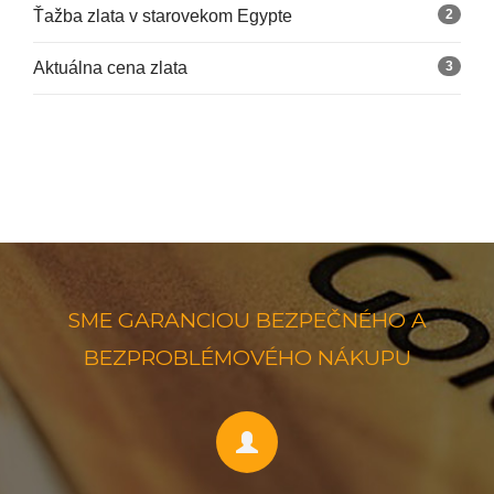
Ťažba zlata v starovekom Egypte
2
Aktuálna cena zlata
3
SME GARANCIOU BEZPEČNÉHO A
BEZPROBLÉMOVÉHO NÁKUPU