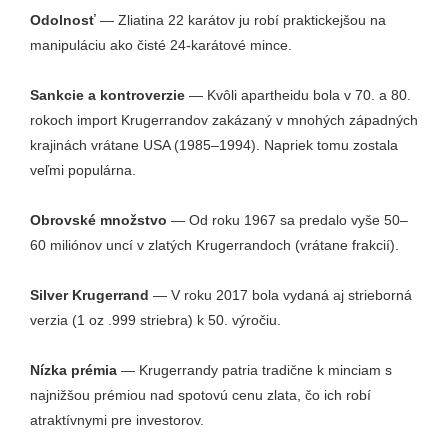
Odolnosť
— Zliatina 22 karátov ju robí praktickejšou na
manipuláciu ako čisté 24-karátové mince.
Sankcie a kontroverzie
— Kvôli apartheidu bola v 70. a 80.
rokoch import Krugerrandov zakázaný v mnohých západných
krajinách vrátane USA (1985–1994). Napriek tomu zostala
veľmi populárna.
Obrovské množstvo
— Od roku 1967 sa predalo vyše 50–
60 miliónov uncí v zlatých Krugerrandoch (vrátane frakcií).
Silver Krugerrand
— V roku 2017 bola vydaná aj strieborná
verzia (1 oz .999 striebra) k 50. výročiu.
Nízka prémia
— Krugerrandy patria tradične k minciam s
najnižšou prémiou nad spotovú cenu zlata, čo ich robí
atraktívnymi pre investorov.