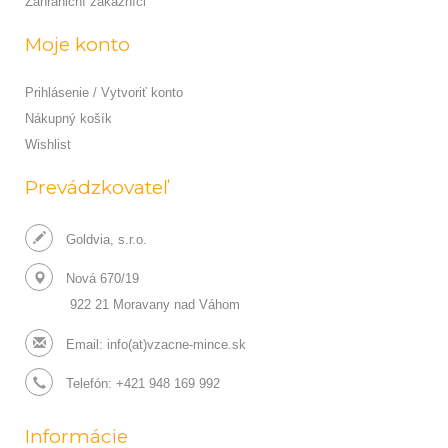
Zahraniční zákazníci
Moje konto
Prihlásenie / Vytvoriť konto
Nákupný košík
Wishlist
Prevádzkovateľ
Goldvia, s.r.o.
Nová 670/19
922 21 Moravany nad Váhom
Email:
info(at)vzacne-mince.sk
Telefón: +421 948 169 992
Informácie