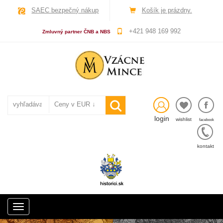
SAEC bezpečný nákup
Košík je prázdny.
+421 948 169 992
Zmluvný partner ČNB a NBS
login
wishlist
facebook
kontakt
Toggle
navigation