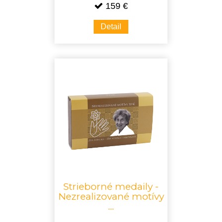
159 €
Detail
Strieborné medaily -
Nezrealizované motívy
...