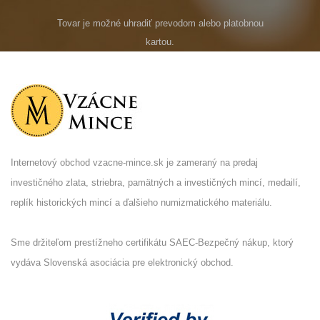
Tovar je možné uhradiť prevodom alebo platobnou
kartou.
Internetový obchod vzacne-mince.sk je zameraný na predaj
investičného zlata, striebra, pamätných a investičných mincí, medailí,
replík historických mincí a ďalšieho numizmatického materiálu.
Sme držiteľom prestížneho certifikátu SAEC-Bezpečný nákup, ktorý
vydáva Slovenská asociácia pre elektronický obchod.