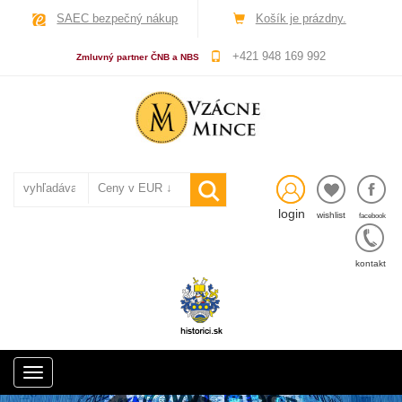
SAEC bezpečný nákup
Košík je prázdny.
+421 948 169 992
Zmluvný partner ČNB a NBS
login
wishlist
facebook
kontakt
Toggle
navigation