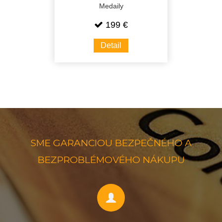
Medaily
199 €
Detail
SME GARANCIOU BEZPEČNÉHO A
BEZPROBLÉMOVÉHO NÁKUPU