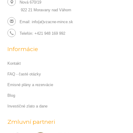
Nová 670/19
922 21 Moravany nad Váhom
Email:
info(at)vzacne-mince.sk
Telefón: +421 948 169 992
Informácie
Kontakt
FAQ - časté otázky
Emisné plány a rezervácie
Blog
Investičné zlato a dane
Zmluvní partneri