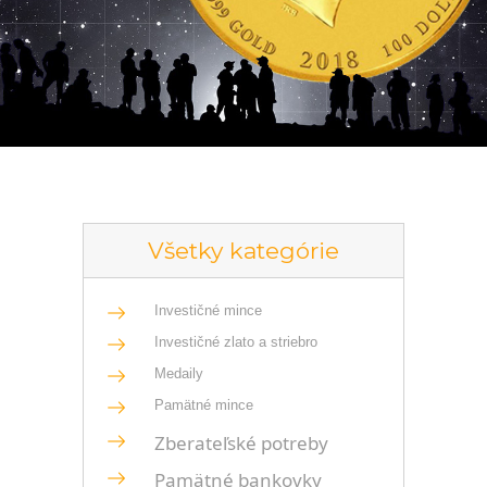
Všetky kategórie
Investičné mince
Investičné zlato a striebro
Medaily
Pamätné mince
Zberateľské potreby
Pamätné bankovky