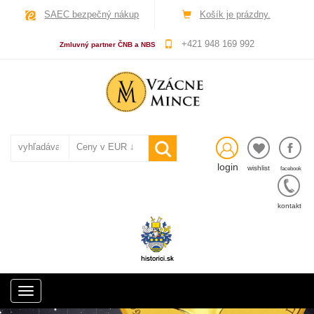
SAEC bezpečný nákup
Košík je prázdny.
+421 948 169 992
Zmluvný partner ČNB a NBS
login
wishlist
facebook
kontakt
Toggle
navigation