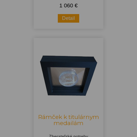
1 060 €
Detail
Rámček k titulárnym
medailám
Zberateľské potreby