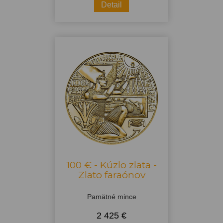
Detail
100 € - Kúzlo zlata -
Zlato faraónov
Pamätné mince
2 425 €