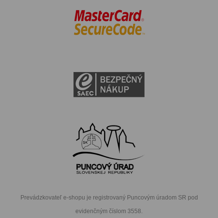
Prevádzkovateľ e-shopu je registrovaný Puncovým úradom SR pod
evidenčným číslom 3558.