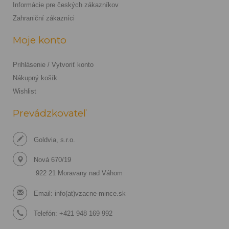
Informácie pre českých zákazníkov
Zahraniční zákazníci
Moje konto
Prihlásenie / Vytvoriť konto
Nákupný košík
Wishlist
Prevádzkovateľ
Goldvia, s.r.o.
Nová 670/19
922 21 Moravany nad Váhom
Email:
info(at)vzacne-mince.sk
Telefón: +421 948 169 992