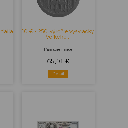
edaila
10 € - 250. výročie vysviacky
Veľkého ...
Pamätné mince
65,01 €
Detail