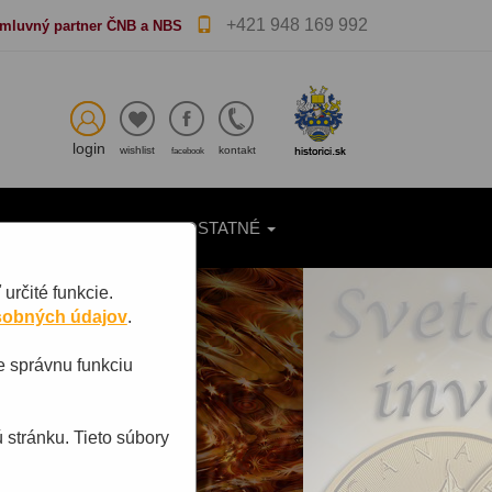
+421 948 169 992
mluvný partner ČNB a NBS
login
wishlist
kontakt
facebook
NKOVKY A KNIHY
OSTATNÉ
rčité funkcie.
sobných údajov
.
e správnu funkciu
 stránku. Tieto súbory