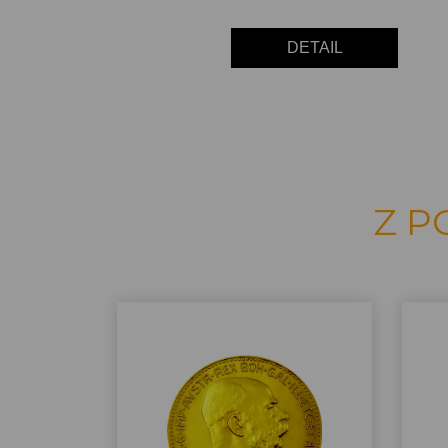
DETAIL
Z P