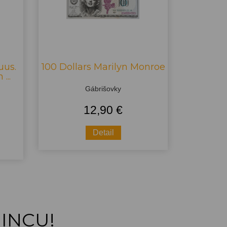
uus.
100 Dollars Marilyn Monroe
...
Gábrišovky
12,90 €
Detail
INCU!