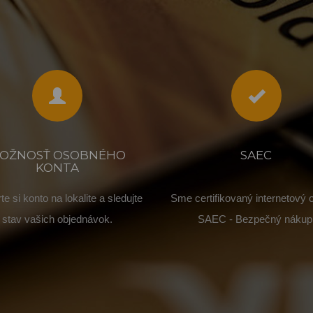
OŽNOSŤ OSOBNÉHO
SAEC
KONTA
te si konto na lokalite a sledujte
Sme certifikovaný internetový
stav vašich objednávok.
SAEC - Bezpečný nákup