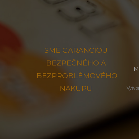
SME GARANCIOU
BEZPEČNÉHO A
M
BEZPROBLÉMOVÉHO
NÁKUPU
Vytvor