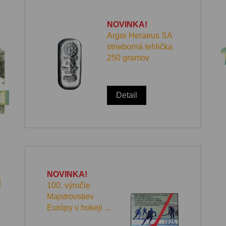
NOVINKA!
Argor Heraeus SA
strieborná tehlička
250 gramov
Detail
NOVINKA!
l
100. výročie
Majstrovstiev
Európy v hokeji ...