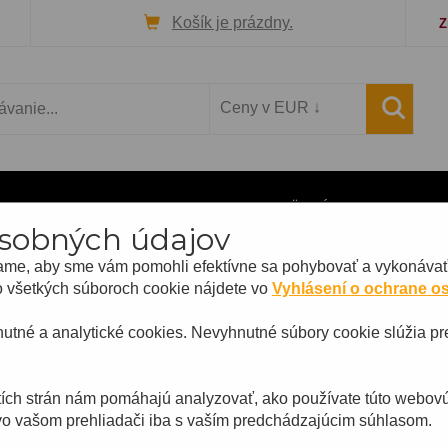
Košík je prázdny.
Z
TO A STRIEBRO
MEDAILY
PAMÄTNÉ MINCE
BA
sobných údajov
me, aby sme vám pomohli efektívne sa pohybovať a vykonávať u
o všetkých súboroch cookie nájdete vo
Vyhlásení o ochrane o
tné a analytické cookies. Nevyhnutné súbory cookie slúžia pr
etích strán nám pomáhajú analyzovať, ako používate túto webovú
vo vašom prehliadači iba s vaším predchádzajúcim súhlasom.