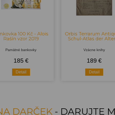
nkovka 100 Kč - Alois
Orbis Terrarum Antiq
Rašín vzor 2019
Schul-Atlas der Alten 
Pamätné bankovky
Vzácne knihy
185 €
189 €
Detail
Detail
 NA DARČEK
- DARUJTE M