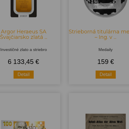
Argor Heraeus SA
Strieborná titulárna m
Švajčiarsko zlatá ...
– Ing. v ...
Investičné zlato a striebro
Medaily
6 133,45 €
159 €
Detail
Detail