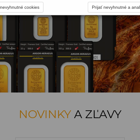
n nevyhnutné cookies
Prijať nevyhnutné a anal
NOVINKY
A ZĽAVY