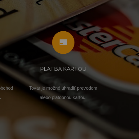
PLATBA KARTOU
 obchod
Tovar je možné uhradiť prevodom
.
alebo platobnou kartou.